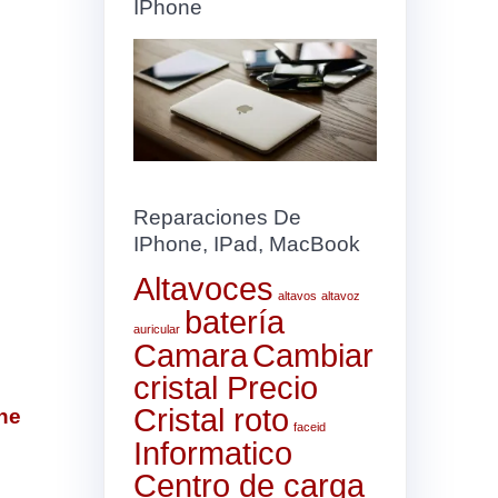
IPhone
Reparaciones De
IPhone, IPad, MacBook
Altavoces
altavos
altavoz
batería
auricular
Camara
Cambiar
cristal Precio
Cristal roto
ne
faceid
Informatico
Centro de carga