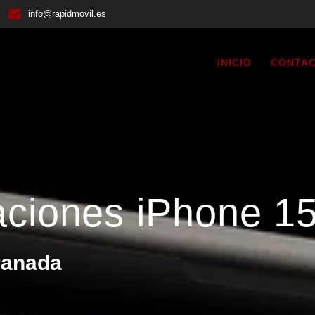
info@rapidmovil.es
INICIO
CONTA
aciones iPhone 1
ranada