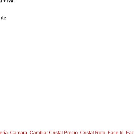
 + iva.
nte
ería
,
Camara
,
Cambiar Cristal Precio
,
Cristal Roto
,
Face Id
,
Fac