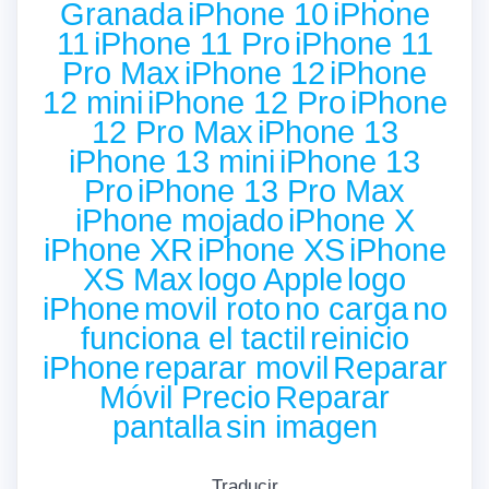
Granada
iPhone 10
iPhone
11
iPhone 11 Pro
iPhone 11
Pro Max
iPhone 12
iPhone
12 mini
iPhone 12 Pro
iPhone
12 Pro Max
iPhone 13
iPhone 13 mini
iPhone 13
Pro
iPhone 13 Pro Max
iPhone mojado
iPhone X
iPhone XR
iPhone XS
iPhone
XS Max
logo Apple
logo
iPhone
movil roto
no carga
no
funciona el tactil
reinicio
iPhone
reparar movil
Reparar
Móvil Precio
Reparar
pantalla
sin imagen
Traducir