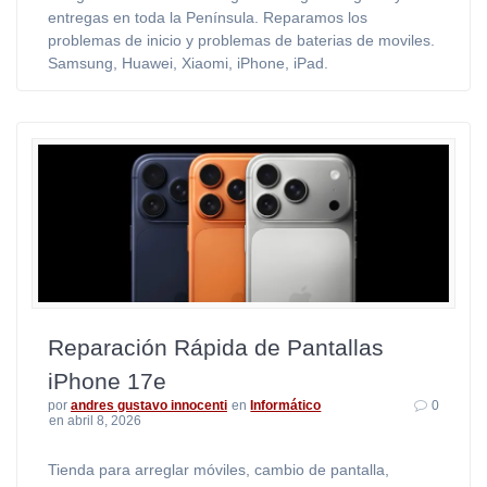
entregas en toda la Península. Reparamos los
problemas de inicio y problemas de baterias de moviles.
Samsung, Huawei, Xiaomi, iPhone, iPad.
Reparación Rápida de Pantallas
iPhone 17e
por
andres gustavo innocenti
en
Informático
0
en abril 8, 2026
Tienda para arreglar móviles, cambio de pantalla,