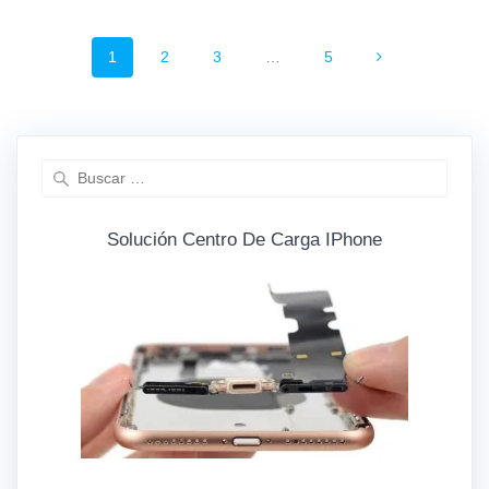
Navegación
Página
1
Página
2
Página
3
…
Página
5
de
entradas
Buscar:
Solución Centro De Carga IPhone