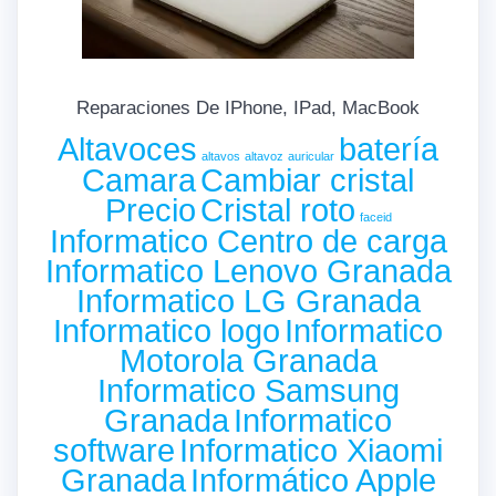
Reparaciones De IPhone, IPad, MacBook
Altavoces
batería
altavos
altavoz
auricular
Camara
Cambiar cristal
Precio
Cristal roto
faceid
Informatico Centro de carga
Informatico Lenovo Granada
Informatico LG Granada
Informatico logo
Informatico
Motorola Granada
Informatico Samsung
Granada
Informatico
software
Informatico Xiaomi
Granada
Informático Apple