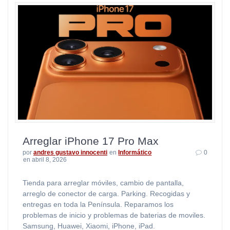
Arreglar iPhone 17 Pro Max
por
andres gustavo innocenti
en
Informático
0
en abril 8, 2026
Tienda para arreglar móviles, cambio de pantalla,
arreglo de conector de carga. Parking. Recogidas y
entregas en toda la Península. Reparamos los
problemas de inicio y problemas de baterias de moviles.
Samsung, Huawei, Xiaomi, iPhone, iPad.