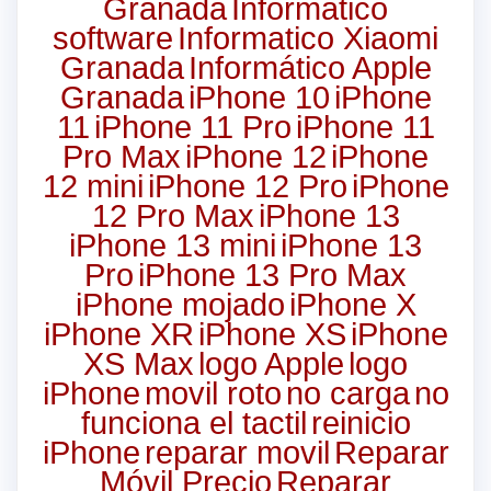
Granada
Informatico
software
Informatico Xiaomi
Granada
Informático Apple
Granada
iPhone 10
iPhone
11
iPhone 11 Pro
iPhone 11
Pro Max
iPhone 12
iPhone
12 mini
iPhone 12 Pro
iPhone
12 Pro Max
iPhone 13
iPhone 13 mini
iPhone 13
Pro
iPhone 13 Pro Max
iPhone mojado
iPhone X
iPhone XR
iPhone XS
iPhone
XS Max
logo Apple
logo
iPhone
movil roto
no carga
no
funciona el tactil
reinicio
iPhone
reparar movil
Reparar
Móvil Precio
Reparar