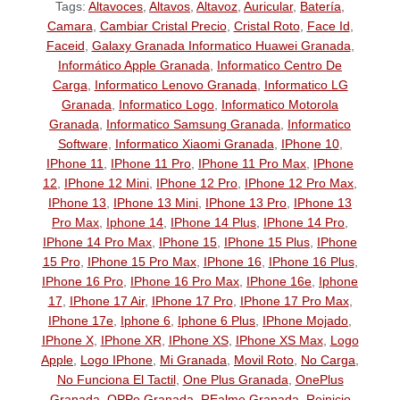
Tags:
Altavoces
,
Altavos
,
Altavoz
,
Auricular
,
Batería
,
Camara
,
Cambiar Cristal Precio
,
Cristal Roto
,
Face Id
,
Faceid
,
Galaxy Granada Informatico Huawei Granada
,
Informático Apple Granada
,
Informatico Centro De
Carga
,
Informatico Lenovo Granada
,
Informatico LG
Granada
,
Informatico Logo
,
Informatico Motorola
Granada
,
Informatico Samsung Granada
,
Informatico
Software
,
Informatico Xiaomi Granada
,
IPhone 10
,
IPhone 11
,
IPhone 11 Pro
,
IPhone 11 Pro Max
,
IPhone
12
,
IPhone 12 Mini
,
IPhone 12 Pro
,
IPhone 12 Pro Max
,
IPhone 13
,
IPhone 13 Mini
,
IPhone 13 Pro
,
IPhone 13
Pro Max
,
Iphone 14
,
IPhone 14 Plus
,
IPhone 14 Pro
,
IPhone 14 Pro Max
,
IPhone 15
,
IPhone 15 Plus
,
IPhone
15 Pro
,
IPhone 15 Pro Max
,
IPhone 16
,
IPhone 16 Plus
,
IPhone 16 Pro
,
IPhone 16 Pro Max
,
IPhone 16e
,
Iphone
17
,
IPhone 17 Air
,
IPhone 17 Pro
,
IPhone 17 Pro Max
,
IPhone 17e
,
Iphone 6
,
Iphone 6 Plus
,
IPhone Mojado
,
IPhone X
,
IPhone XR
,
IPhone XS
,
IPhone XS Max
,
Logo
Apple
,
Logo IPhone
,
Mi Granada
,
Movil Roto
,
No Carga
,
No Funciona El Tactil
,
One Plus Granada
,
OnePlus
Granada
,
OPPo Granada
,
REalme Granada
,
Reinicio