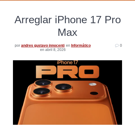
Arreglar iPhone 17 Pro
Max
por
andres gustavo innocenti
en
Informático
0
en abril 8, 2026