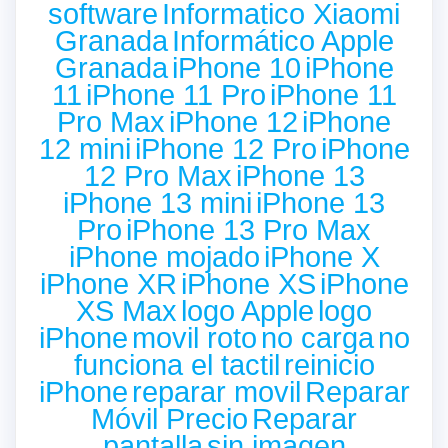
software
Informatico Xiaomi
Granada
Informático Apple
Granada
iPhone 10
iPhone
11
iPhone 11 Pro
iPhone 11
Pro Max
iPhone 12
iPhone
12 mini
iPhone 12 Pro
iPhone
12 Pro Max
iPhone 13
iPhone 13 mini
iPhone 13
Pro
iPhone 13 Pro Max
iPhone mojado
iPhone X
iPhone XR
iPhone XS
iPhone
XS Max
logo Apple
logo
iPhone
movil roto
no carga
no
funciona el tactil
reinicio
iPhone
reparar movil
Reparar
Móvil Precio
Reparar
pantalla
sin imagen