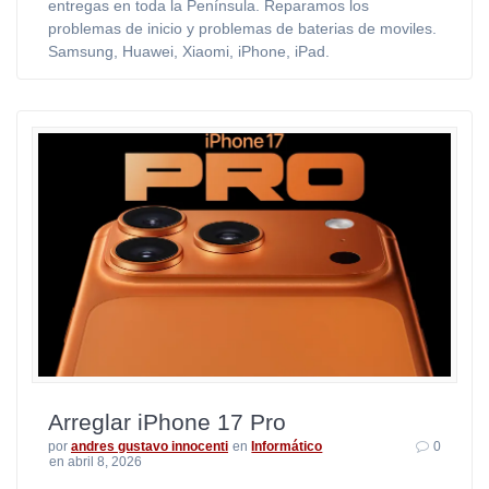
entregas en toda la Península. Reparamos los
problemas de inicio y problemas de baterias de moviles.
Samsung, Huawei, Xiaomi, iPhone, iPad.
Arreglar iPhone 17 Pro
por
andres gustavo innocenti
en
Informático
0
en abril 8, 2026