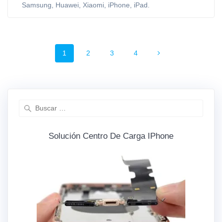
Samsung, Huawei, Xiaomi, iPhone, iPad.
Navegación
Página
1
Página
2
Página
3
Página
4
de
entradas
Buscar:
Solución Centro De Carga IPhone