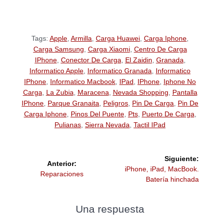
Tags:
Apple
,
Armilla
,
Carga Huawei
,
Carga Iphone
,
Carga Samsung
,
Carga Xiaomi
,
Centro De Carga
IPhone
,
Conector De Carga
,
El Zaidin
,
Granada
,
Informatico Apple
,
Informatico Granada
,
Informatico
IPhone
,
Informatico Macbook
,
IPad
,
IPhone
,
Iphone No
Carga
,
La Zubia
,
Maracena
,
Nevada Shopping
,
Pantalla
IPhone
,
Parque Granaita
,
Peligros
,
Pin De Carga
,
Pin De
Carga Iphone
,
Pinos Del Puente
,
Pts
,
Puerto De Carga
,
Pulianas
,
Sierra Nevada
,
Tactil IPad
Siguiente:
Anterior:
iPhone, iPad, MacBook.
Reparaciones
Batería hinchada
Una respuesta