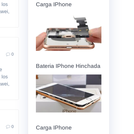
Carga IPhone
 los
awei,
0
Bateria IPhone Hinchada
de
 los
awei,
0
Carga IPhone