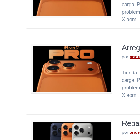
carga. 
problem
Xiaomi,
Arreg
por
andr
Tienda p
carga. 
problem
Xiaomi,
Repar
por
andr