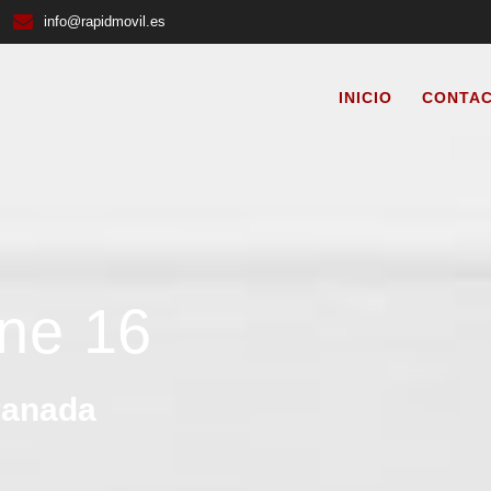
info@rapidmovil.es
INICIO
CONTA
ne 16
ranada