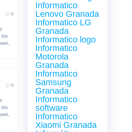
Informatico
Lenovo Granada
0
Informatico LG
Granada
de
 los
Informatico logo
awei,
Informatico
Motorola
Granada
Informatico
Samsung
0
Granada
Informatico
de
software
 los
Informatico
awei,
Xiaomi Granada