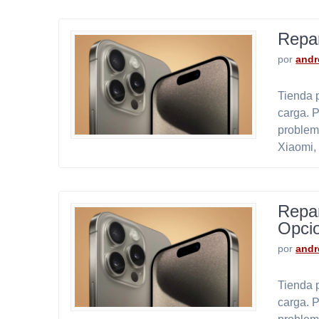
Repar
por
andr
Tienda p
carga. 
problem
Xiaomi,
Repar
Opci
por
andr
Tienda p
carga. 