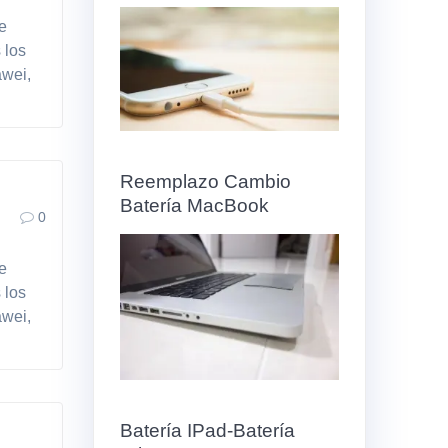
de
 los
awei,
Reemplazo Cambio
Batería MacBook
0
de
 los
awei,
Batería IPad-Batería