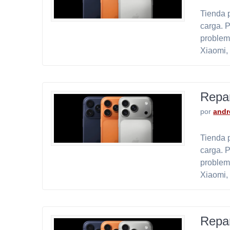
Tienda p
carga. 
problem
Xiaomi,
Repar
por
andr
Tienda p
carga. 
problem
Xiaomi,
Repar