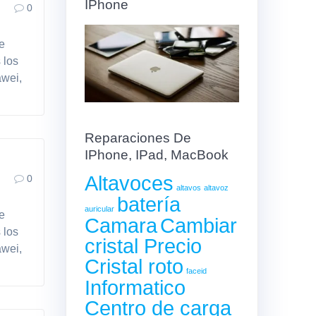
IPhone
0
de
 los
awei,
Reparaciones De
IPhone, IPad, MacBook
Altavoces
0
altavos
altavoz
batería
auricular
de
Camara
Cambiar
 los
cristal Precio
awei,
Cristal roto
faceid
Informatico
Centro de carga