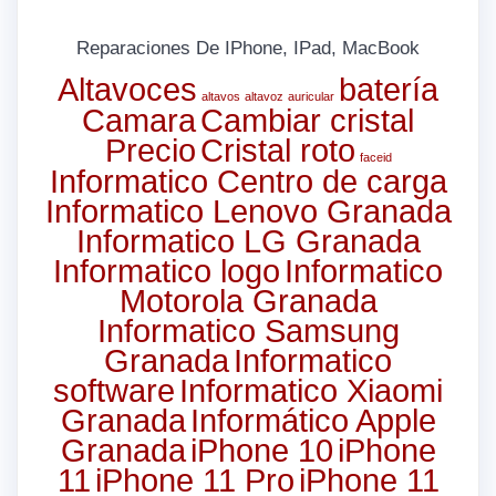
Reparaciones De IPhone, IPad, MacBook
Altavoces
batería
altavos
altavoz
auricular
Camara
Cambiar cristal
Precio
Cristal roto
faceid
Informatico Centro de carga
Informatico Lenovo Granada
Informatico LG Granada
Informatico logo
Informatico
Motorola Granada
Informatico Samsung
Granada
Informatico
software
Informatico Xiaomi
Granada
Informático Apple
Granada
iPhone 10
iPhone
11
iPhone 11 Pro
iPhone 11