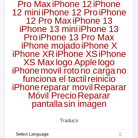
Pro Max
iPhone 12
iPhone
12 mini
iPhone 12 Pro
iPhone
12 Pro Max
iPhone 13
iPhone 13 mini
iPhone 13
Pro
iPhone 13 Pro Max
iPhone mojado
iPhone X
iPhone XR
iPhone XS
iPhone
XS Max
logo Apple
logo
iPhone
movil roto
no carga
no
funciona el tactil
reinicio
iPhone
reparar movil
Reparar
Móvil Precio
Reparar
pantalla
sin imagen
Traducir