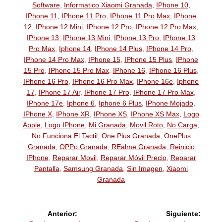
Software
,
Informatico Xiaomi Granada
,
IPhone 10
,
IPhone 11
,
IPhone 11 Pro
,
IPhone 11 Pro Max
,
IPhone
12
,
IPhone 12 Mini
,
IPhone 12 Pro
,
IPhone 12 Pro Max
,
IPhone 13
,
IPhone 13 Mini
,
IPhone 13 Pro
,
IPhone 13
Pro Max
,
Iphone 14
,
IPhone 14 Plus
,
IPhone 14 Pro
,
IPhone 14 Pro Max
,
IPhone 15
,
IPhone 15 Plus
,
IPhone
15 Pro
,
IPhone 15 Pro Max
,
IPhone 16
,
IPhone 16 Plus
,
IPhone 16 Pro
,
IPhone 16 Pro Max
,
IPhone 16e
,
Iphone
17
,
IPhone 17 Air
,
IPhone 17 Pro
,
IPhone 17 Pro Max
,
IPhone 17e
,
Iphone 6
,
Iphone 6 Plus
,
IPhone Mojado
,
IPhone X
,
IPhone XR
,
IPhone XS
,
IPhone XS Max
,
Logo
Apple
,
Logo IPhone
,
Mi Granada
,
Movil Roto
,
No Carga
,
No Funciona El Tactil
,
One Plus Granada
,
OnePlus
Granada
,
OPPo Granada
,
REalme Granada
,
Reinicio
IPhone
,
Reparar Movil
,
Reparar Móvil Precio
,
Reparar
Pantalla
,
Samsung Granada
,
Sin Imagen
,
Xiaomi
Granada
Anterior:
Siguiente: