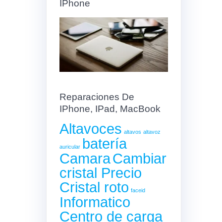
IPhone
Reparaciones De
IPhone, IPad, MacBook
Altavoces
altavos
altavoz
batería
auricular
Camara
Cambiar
cristal Precio
Cristal roto
faceid
Informatico
Centro de carga