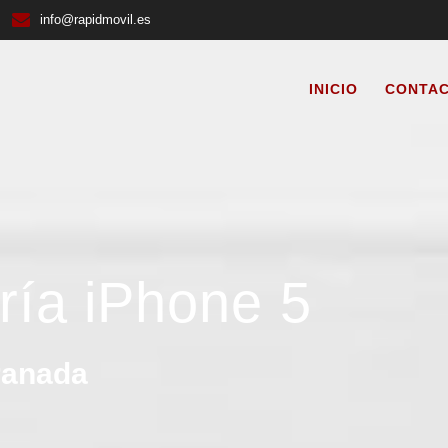
info@rapidmovil.es
INICIO
CONTA
ría iPhone 5
ranada