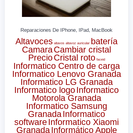
Reparaciones De IPhone, IPad, MacBook
Altavoces
batería
altavos
altavoz
auricular
Camara
Cambiar cristal
Precio
Cristal roto
faceid
Informatico Centro de carga
Informatico Lenovo Granada
Informatico LG Granada
Informatico logo
Informatico
Motorola Granada
Informatico Samsung
Granada
Informatico
software
Informatico Xiaomi
Granada
Informático Apple