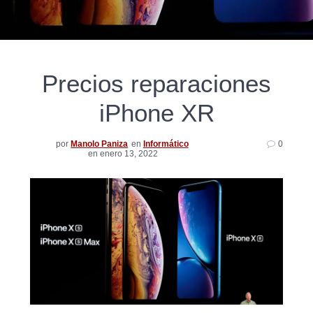
Precios reparaciones
iPhone XR
por
Manolo Paniza
en
Informático
0
en enero 13, 2022