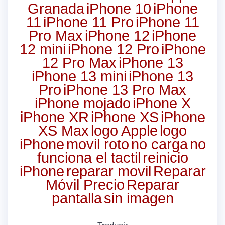
Granada
iPhone 10
iPhone
11
iPhone 11 Pro
iPhone 11
Pro Max
iPhone 12
iPhone
12 mini
iPhone 12 Pro
iPhone
12 Pro Max
iPhone 13
iPhone 13 mini
iPhone 13
Pro
iPhone 13 Pro Max
iPhone mojado
iPhone X
iPhone XR
iPhone XS
iPhone
XS Max
logo Apple
logo
iPhone
movil roto
no carga
no
funciona el tactil
reinicio
iPhone
reparar movil
Reparar
Móvil Precio
Reparar
pantalla
sin imagen