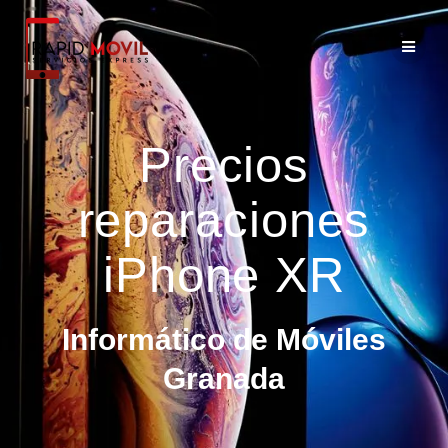
Precios
reparaciones
iPhone XR
Informático de Móviles
Granada