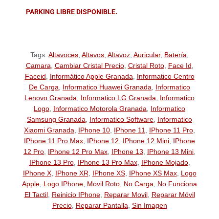
PARKING LIBRE DISPONIBLE.
Tags:
Altavoces
,
Altavos
,
Altavoz
,
Auricular
,
Batería
,
Camara
,
Cambiar Cristal Precio
,
Cristal Roto
,
Face Id
,
Faceid
,
Informático Apple Granada
,
Informatico Centro
De Carga
,
Informatico Huawei Granada
,
Informatico
Lenovo Granada
,
Informatico LG Granada
,
Informatico
Logo
,
Informatico Motorola Granada
,
Informatico
Samsung Granada
,
Informatico Software
,
Informatico
Xiaomi Granada
,
IPhone 10
,
IPhone 11
,
IPhone 11 Pro
,
IPhone 11 Pro Max
,
IPhone 12
,
IPhone 12 Mini
,
IPhone
12 Pro
,
IPhone 12 Pro Max
,
IPhone 13
,
IPhone 13 Mini
,
IPhone 13 Pro
,
IPhone 13 Pro Max
,
IPhone Mojado
,
IPhone X
,
IPhone XR
,
IPhone XS
,
IPhone XS Max
,
Logo
Apple
,
Logo IPhone
,
Movil Roto
,
No Carga
,
No Funciona
El Tactil
,
Reinicio IPhone
,
Reparar Movil
,
Reparar Móvil
Precio
,
Reparar Pantalla
,
Sin Imagen