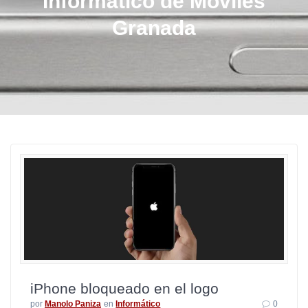
Informático de Móviles
Granada
iPhone bloqueado en el logo
por
Manolo Paniza
en
Informático
0