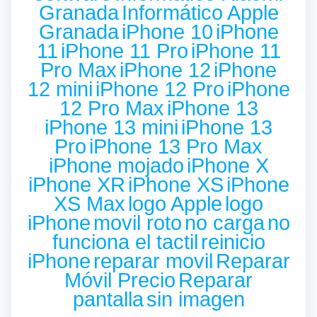
Granada
Informático Apple
Granada
iPhone 10
iPhone
11
iPhone 11 Pro
iPhone 11
Pro Max
iPhone 12
iPhone
12 mini
iPhone 12 Pro
iPhone
12 Pro Max
iPhone 13
iPhone 13 mini
iPhone 13
Pro
iPhone 13 Pro Max
iPhone mojado
iPhone X
iPhone XR
iPhone XS
iPhone
XS Max
logo Apple
logo
iPhone
movil roto
no carga
no
funciona el tactil
reinicio
iPhone
reparar movil
Reparar
Móvil Precio
Reparar
pantalla
sin imagen