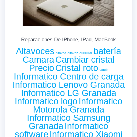
Reparaciones De IPhone, IPad, MacBook
Altavoces
batería
altavos
altavoz
auricular
Camara
Cambiar cristal
Precio
Cristal roto
faceid
Informatico Centro de carga
Informatico Lenovo Granada
Informatico LG Granada
Informatico logo
Informatico
Motorola Granada
Informatico Samsung
Granada
Informatico
software
Informatico Xiaomi